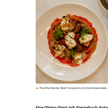
JPG
Thunfischtartar_Beef Carpaccio_Kichererbsensalat
Fine Dining-Start mit Sternekoch An