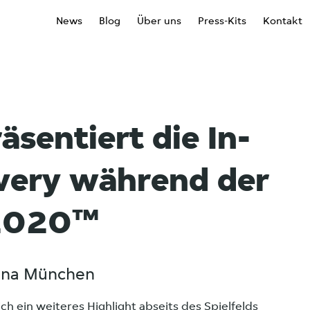
News
Blog
Über uns
Press-Kits
Kontakt
äsentiert die In-
very während der
2020™
rena München
ch ein weiteres Highlight abseits des Spielfelds