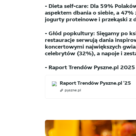
- Dieta self-care: Dla 59% Polak
aspektem dbania o siebie, a 47% z
jogurty proteinowe i przekąski z 
- Głód popkultury: Sięgamy po ksią
restauracje serwują dania inspi
koncertowymi największych gwiaz
celebrytów (32%), a napoje i ze
- Raport Trendów Pyszne.pl 2025 
Raport Trendów Pyszne.pl '25
pyszne.pl