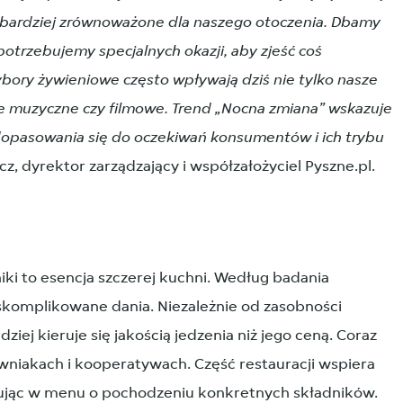
 bardziej zrównoważone dla naszego otoczenia. Dbamy
potrzebujemy specjalnych okazji, aby zjeść coś
bory żywieniowe często wpływają dziś nie tylko nasze
 te muzyczne czy filmowe. Trend „Nocna zmiana” wskazuje
dopasowania się do oczekiwań konsumentów i ich trybu
, dyrektor zarządzający i współzałożyciel Pyszne.pl.
niki to esencja szczerej kuchni. Według badania
skomplikowane dania. Niezależnie od zasobności
ziej kieruje się jakością jedzenia niż jego ceną. Coraz
wniakach i kooperatywach. Część restauracji wspiera
ując w menu o pochodzeniu konkretnych składników.