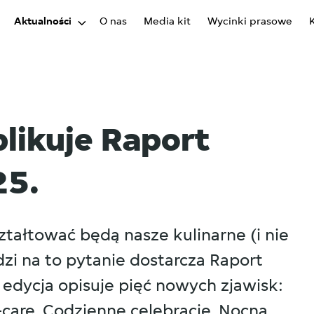
Aktualności
O nas
Media kit
Wycinki prasowe
likuje Raport
25.
ształtować będą nasze kulinarne (i nie
zi na to pytanie dostarcza Raport
edycja opisuje pięć nowych zjawisk:
f-care, Codzienne celebracje, Nocna