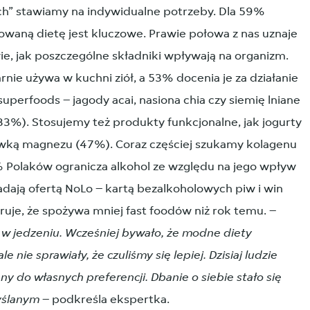
ch” stawiamy na indywidualne potrzeby. Dla 59%
sowaną dietę jest kluczowe. Prawie połowa z nas uznaje
ie, jak poszczególne składniki wpływają na organizm.
nie używa w kuchni ziół, a 53% docenia je za działanie
perfoods – jagody acai, nasiona chia czy siemię lniane
3%). Stosujemy też produkty funkcjonalne, jak jogurty
awką magnezu (47%). Coraz częściej szukamy kolagenu
% Polaków ogranicza alkohol ze względu na jego wpływ
adają ofertą NoLo – kartą bezalkoholowych piw i win
ruje, że spożywa mniej fast foodów niż rok temu. –
w jedzeniu. Wcześniej bywało, że modne diety
 nie sprawiały, że czuliśmy się lepiej. Dzisiaj ludzie
 do własnych preferencji. Dbanie o siebie stało się
myślanym
– podkreśla ekspertka.