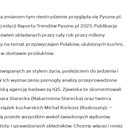
 a zmianom tym niestrudzenie przygląda się Pyszne.pl.
j edycji Raportu Trendów Pyszne.pl 2025. Publikacja
ówień składanych przez cały rok przez miliony
 na temat przyzwyczajeń Polaków, ulubionych kuchni,
h w dostawie produktów.
związanych ze stylem życia, podejściem do jedzenia i
W ich wyznaczeniu pomogły analizy przeprowadzone
lską agencję badawczą IQS. Zjawiska te skomentowali
rbara Starecka (Nakarmiona Starecka) oraz twórca
książek kucharskich Michał Korkosz (Rozkoszny). –
ują przede wszystkim wokół świadomych wyborów,
ostoty i sprawdzonych składników. Chcemy więcej i mniej