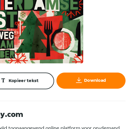
Download
Kopieer tekst
ay.com
wijd toonaangevend online platform voor on-demand