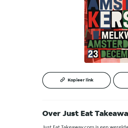
JPEG
Kopieer link
Over Just Eat Takeaw
Just Eat Takeaway.com is een wereld