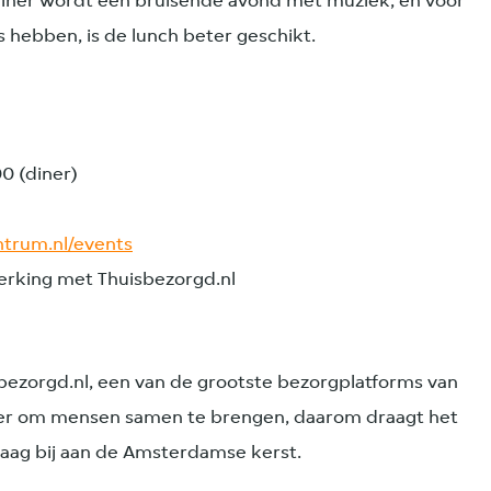
diner wordt een bruisende avond met muziek, en voor
 hebben, is de lunch beter geschikt.
00 (diner)
ntrum.nl/events
erking met Thuisbezorgd.nl
bezorgd.nl, een van de grootste bezorgplatforms van
anier om mensen samen te brengen, daarom draagt het
raag bij aan de Amsterdamse kerst.