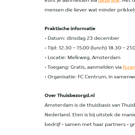
kunt je aanmelden via
deze link
. Het 
mensen die liever wat minder prikkels
Praktische informatie
• Datum: dinsdag 23 december
• Tijd: 12.30 – 15.00 (lunch) 18.30 – 21.
• Locatie: Melkweg, Amsterdam
• Toegang: Gratis, aanmelden via
fcce
• Organisatie: FC Centrum, in samenw
Over Thuisbezorgd.nl
Amsterdam is de thuisbasis van Thuis
Nederland. Eten is bij uitstek de m
bedrijf - samen met haar partners - g