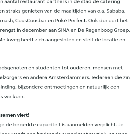
aantal restaurant partners in de stad de catering
en straks genieten van de maaltijden van o.a. Sababa,
e Smash, CousCousbar en Poké Perfect. Ook doneert het
brengst in december aan SINA en De Regenboog Groep.
elkweg heeft zich aangesloten en stelt de locatie en
tadsgenoten en studenten tot ouderen, mensen met
telzorgers en andere Amsterdammers. Iedereen die zin
rbinding, bijzondere ontmoetingen en natuurlijk een
 is welkom.
 samen viert!
e de beperkte capaciteit is aanmelden verplicht. Je