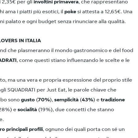
ai 2,35€ per gli
involtini primavera
, che rappresentano
ama i piatti più esotici, il
poke
si attesta a 12,65€. Una
i palato e ogni budget senza rinunciare alla qualità.
LOVERS IN ITALIA
trend che plasmeranno il mondo gastronomico e del food
DRATI
, come questi stiano influenzando le scelte e le
lato, ma una vera e propria espressione del proprio stile
agli SQUADRATI per Just Eat, le parole chiave che
ibo sono
gusto
(
70%
),
semplicità
(
43%
) e
tradizione
28%) e
socialità
(19%), due concetti che stanno
e.
o principali profili
, ognuno dei quali porta con sé un