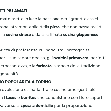
TTI PIÙ AMATI
 amate mette in luce la passione per i grandi classici
’icona intramontabile della
pizza
, che non passa mai di
alla
cucina cinese
e dalla raffinata
cucina giapponese
.
arietà di preferenze culinarie. Tra i protagonisti
er il suo sapore deciso, gli
involtini primavera
, perfetti
 croccantezza, e la
farinata
, simbolo della tradizione
genuinità.
ANO POPOLARITÀ A TORINO
a evoluzione culinaria. Tra le cucine emergenti più
n i
tacos
e
burritos
che conquistano con i loro sapori
za verso la
spesa a domicilio
per la preparazione