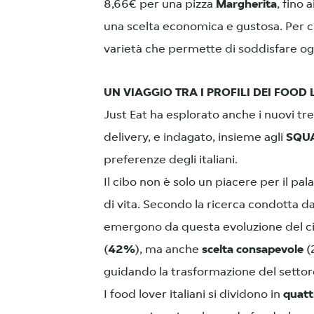
8,66€ per una pizza
Margherita
, fino 
una scelta economica e gustosa. Per chi 
varietà che permette di soddisfare ogn
UN VIAGGIO TRA I PROFILI DEI FOOD 
Just Eat ha esplorato anche i nuovi 
delivery, e indagato, insieme agli
SQUA
preferenze degli italiani.
Il cibo non è solo un piacere per il pa
di vita. Secondo la ricerca condotta d
emergono da questa evoluzione del c
(
42%
), ma anche
scelta consapevole
(
guidando la trasformazione del settor
I food lover italiani si dividono in
quattr