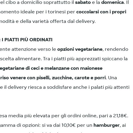
l cibo a domicilio soprattutto il
sabato
e la
domenica
. Il
momento ideale per i torinesi per
coccolarsi con i propri
odità e della varietà offerta dal delivery.
I PIATTI PIÙ ORDINATI
scente attenzione verso le
opzioni vegetariane
, rendendo
 scelta alimentare. Tra i piatti più apprezzati spiccano la
egetariane di ceci e melanzane
con maionese
i riso venere con piselli, zucchine, carote e porri
. Una
l delivery riesca a soddisfare anche i palati più attenti
pesa media più elevata per gli ordini online, pari a 21,18€.
 gamma di opzioni: si va dai 10,10€ per un
hamburger
, ai