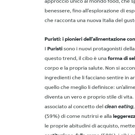
approccio unico al mondo food, che s
benessere, fino all’esplorazione di esp
che racconta una nuova Italia del gust
Puristi: i pionieri dell’alimentazione c
I
Puristi
sono i nuovi protagonisti dell
questo trend, il cibo è una
forma di se
corpo e la propria salute. Non si acc
ingredienti che li facciano sentire in a
quello che meglio li definisce: un’alim
diventa un vero e proprio stile di vita.
associato al concetto del
clean eating
(59%) di come nutrirsi e alla
leggerez
le proprie abitudini di acquisto, metten