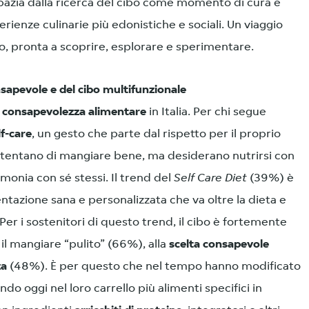
pazia dalla ricerca del cibo come momento di cura e
erienze culinarie più edonistiche e sociali. Un viaggio
o, pronta a scoprire, esplorare e sperimentare.
onsapevole e del cibo multifunzionale
a
consapevolezza alimentare
in Italia. Per chi segue
lf-care
, un gesto che parte dal rispetto per il proprio
ontentano di mangiare bene, ma desiderano nutrirsi con
rmonia con sé stessi. Il trend del
Self Care Diet
(39%) è
entazione sana e personalizzata che va oltre la dieta e
 Per i sostenitori di questo trend, il cibo è fortemente
, il mangiare “pulito” (66%), alla
scelta consapevole
za
(48%). È per questo che nel tempo hanno modificato
do oggi nel loro carrello più alimenti specifici in