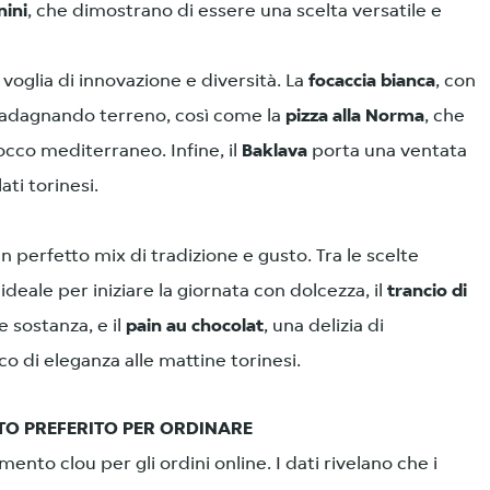
nini
, che dimostrano di essere una scelta versatile e
a voglia di innovazione e diversità. La
focaccia bianca
, con
guadagnando terreno, così come la
pizza alla Norma
, che
occo mediterraneo. Infine, il
Baklava
porta una ventata
ti torinesi.
n perfetto mix di tradizione e gusto. Tra le scelte
, ideale per iniziare la giornata con dolcezza, il
trancio di
e sostanza, e il
pain au chocolat
, una delizia di
o di eleganza alle mattine torinesi.
NTO PREFERITO PER ORDINARE
ento clou per gli ordini online. I dati rivelano che i