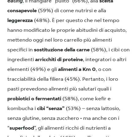
eating
, il mangiare “pulito” (66%), alla
scelta
consapevole
(59%) di come nutrirsi e alla
leggerezza
(48%). È per questo che nel tempo
hanno modificato le proprie abitudini di acquisto,
mettendo oggi nel loro carrello più alimenti
specifici in
sostituzione della carne
(58%), i cibi con
ingredienti
arricchiti di proteine
, integratori o altri
elementi (49%) e gli
alimenti a Km 0
, o con
tracciabilità della filiera (45%). Pertanto, i loro
pasti prevedono alimenti più salutari quali i
probiotici o fermentati
(58%), come kefir e
kombucha i
cibi “senza”
(53%) – senza lattosio,
senza glutine, senza zucchero - ma anche con i
“
superfood
”, gli alimenti ricchi di nutrienti a