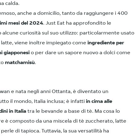
a calda.
remoso, anche a domicilio, tanto da raggiungere i 400
primi mesi del 2024
. Just Eat ha approfondito le
alcune curiosità sul suo utilizzo: particolarmente usato
l latte, viene inoltre impiegato come
ingrediente per
i giapponesi
o per dare un sapore nuovo a dolci come
to
matchamisù
.
iwan e nata negli anni Ottanta, è diventato un
to il mondo, Italia inclusa; è infatti
in cima alle
ni in Italia
tra le bevande a base di tè. Ma cosa lo
re è composto da una miscela di tè zuccherato, latte
perle di tapioca. Tuttavia, la sua versatilità ha