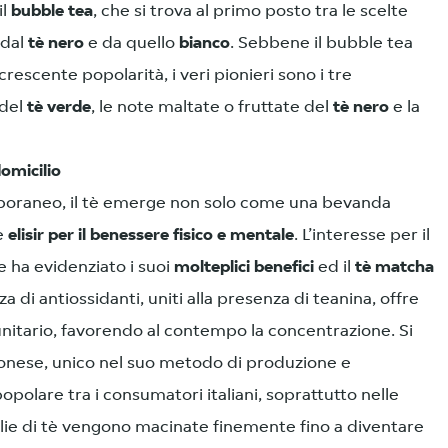
il
bubble tea
, che si trova al primo posto tra le scelte
 dal
tè nero
e da quello
bianco
. Sebbene il bubble tea
a crescente popolarità, i veri pionieri sono i tre
 del
tè verde
, le note maltate o fruttate del
tè nero
e la
domicilio
oraneo, il tè emerge non solo come una bevanda
e
elisir per il benessere fisico e mentale
. L’interesse per il
e ha evidenziato i suoi
molteplici benefici
ed il
tè matcha
a di antiossidanti, uniti alla presenza di teanina, offre
itario, favorendo al contempo la concentrazione. Si
pponese, unico nel suo metodo di produzione e
polare tra i consumatori italiani, soprattutto nelle
glie di tè vengono macinate finemente fino a diventare