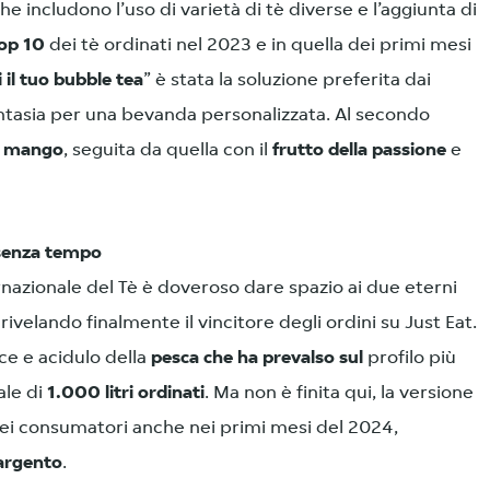
he includono l’uso di varietà di tè diverse e l’aggiunta di
op 10
dei tè ordinati nel 2023 e in quella dei primi mesi
il tuo bubble tea
” è stata la soluzione preferita dai
fantasia per una bevanda personalizzata. Al secondo
l
mango
, seguita da quella con il
frutto della passione
e
 senza tempo
rnazionale del Tè è doveroso dare spazio ai due eterni
, rivelando finalmente il vincitore degli ordini su Just Eat.
lce e acidulo della
pesca che ha prevalso sul
profilo più
ale di
1.000 litri ordinati
. Ma non è finita qui, la versione
 dei consumatori anche nei primi mesi del 2024,
’argento
.