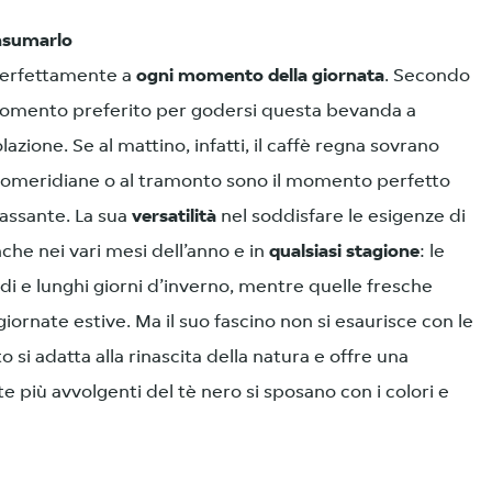
onsumarlo
a perfettamente a
ogni momento della giornata
. Secondo
momento preferito per godersi questa bevanda a
lazione. Se al mattino, infatti, il caffè regna sovrano
 pomeridiane o al tramonto sono il momento perfetto
lassante. La sua
versatilità
nel soddisfare le esigenze di
nche nei vari mesi dell’anno e in
qualsiasi
stagione
: le
ddi e lunghi giorni d’inverno, mentre quelle fresche
iornate estive. Ma il suo fascino non si esaurisce con le
o si adatta alla rinascita della natura e offre una
te più avvolgenti del tè nero si sposano con i colori e