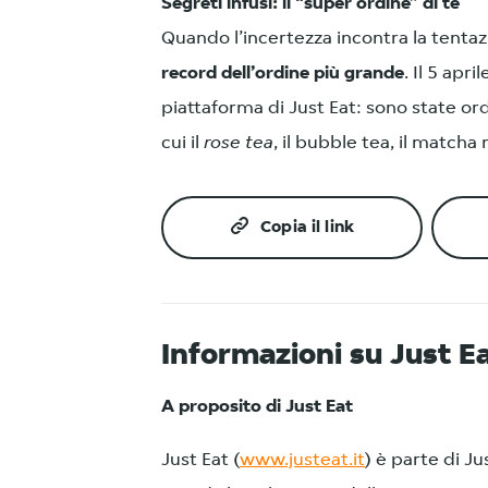
Segreti infusi: il “super ordine” di tè
Quando l’incertezza incontra la tentazi
record dell’ordine più grande
. Il 5 apr
piattaforma di Just Eat: sono state ord
cui il
rose tea
, il bubble tea, il matcha 
Copia il link
Informazioni su Just 
A proposito di Just Eat
Just Eat (
www.justeat.it
) è parte di J