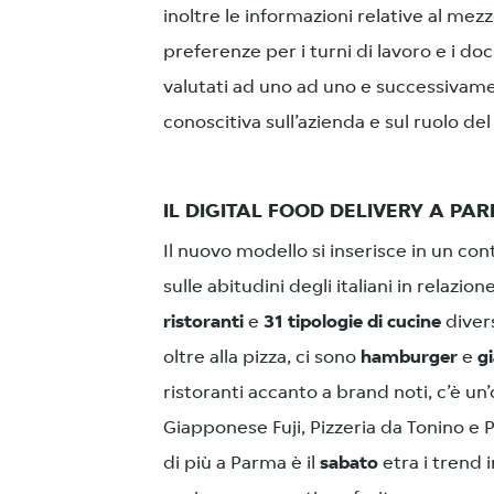
inoltre le informazioni relative al mez
preferenze per i turni di lavoro e i d
valutati ad uno ad uno e successivame
conoscitiva sull’azienda e sul ruolo del
IL DIGITAL FOOD DELIVERY A PA
Il nuovo modello si inserisce in un co
sulle abitudini degli italiani in relazi
ristoranti
e
31 tipologie di cucine
divers
oltre alla pizza, ci sono
hamburger
e
g
ristoranti accanto a brand noti, c’è u
Giapponese Fuji, Pizzeria da Tonino e Pi
di più a Parma è il
sabato
etra i trend 