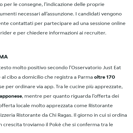
zo per le consegne, l’indicazione delle proprie
ocumenti necessari all’assunzione. I candidati vengono
nte contattati per partecipare ad una sessione online
 rider e per chiedere informazioni ai recruiter.
RMA
ntesto molto positivo secondo l’Osservatorio Just Eat
one al cibo a domicilio che registra a Parma
oltre 170
e per ordinare via app. Tra le cucine più apprezzate,
iapponese
, mentre per quanto riguarda l’offerta dei
n’offerta locale molto apprezzata come Ristorante
zzeria Ristorante da Chi Ragas. Il giorno in cui si ordina
in crescita troviamo il Pokè che si conferma tra le