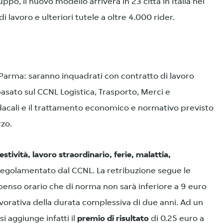
ruppo, il nuovo modello arriverà in 23 città in Italia nel
i lavoro e ulteriori tutele a oltre 4.000 rider.
 Parma: saranno inquadrati con contratto di lavoro
sato sul CCNL Logistica, Trasporto, Merci e
indacali e il trattamento economico e normativo previsto
rzo.
festività, lavoro straordinario, ferie, malattia,
golamentato dal CCNL. La retribuzione segue le
enso orario che di norma non sarà inferiore a 9 euro
lavorativa della durata complessiva di due anni. Ad un
si aggiunge infatti il
premio di risultato
di 0.25 euro a