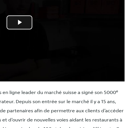
Play
Video
e
en ligne leader du marché suisse a signé son 5000
ateur. Depuis son entrée sur le marché il y a 15 ans,
u de partenaires afin de permettre aux clients d’accéder
s et d’ouvrir de nouvelles voies aidant les restaurants à