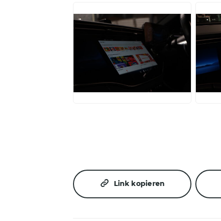
JPG
J
Link kopieren