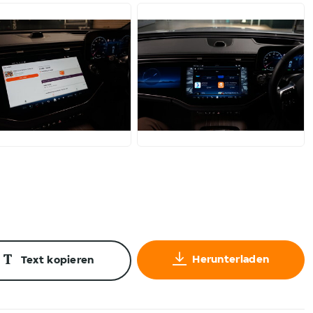
PG
JPG
Herunterladen
Text kopieren