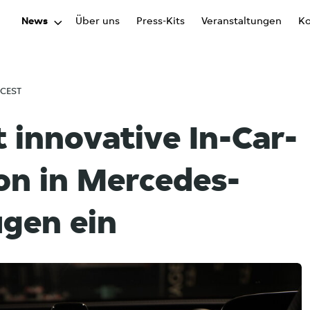
News
Über uns
Press-Kits
Veranstaltungen
Ko
 CEST
t innovative In-Car-
ion in Mercedes-
gen ein