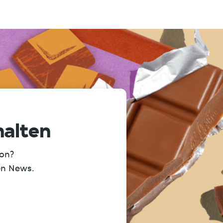
halten
ion?
en News.