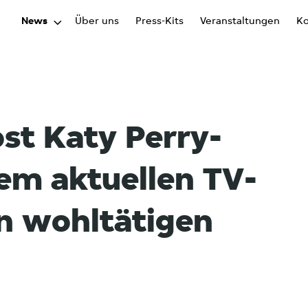
News
Über uns
Press-Kits
Veranstaltungen
Ko
ost Katy Perry-
dem aktuellen TV-
en wohltätigen