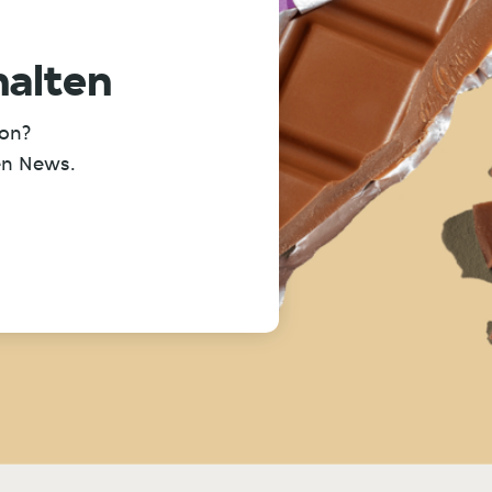
halten
ion?
en News.