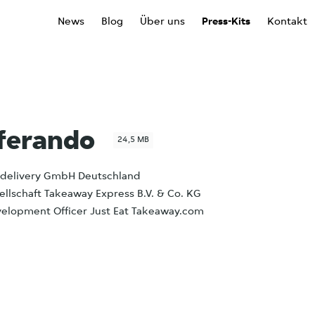
News
Blog
Über uns
Press-Kits
Kontakt
eferando
24,5 MB
urdelivery GmbH Deutschland
sellschaft Takeaway Express B.V. & Co. KG
evelopment Officer Just Eat Takeaway.com